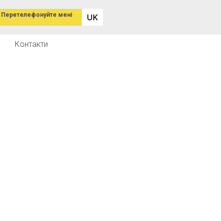
Перетелефонуйте мені
UK
Контакти
Alternative:
Приховати