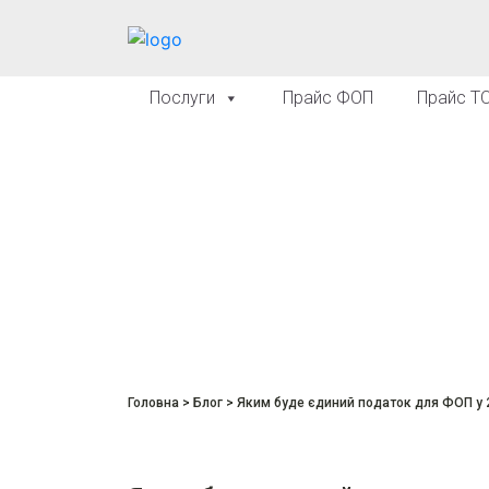
Послуги
Прайс ФОП
Прайс Т
Головна
>
Блог
>
Яким буде єдиний податок для ФОП у 